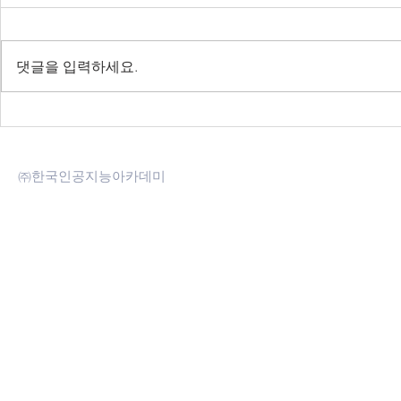
댓글을 입력하세요.
[2차] 언어모델 실용강의 -
[딥봇] Cha
2023.03.28~04.08
된 딥러닝 
㈜한국인공지능아카데미