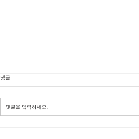
댓글
댓글을 입력하세요.
[2차] 언어모델 실용강의 -
[딥봇] Cha
2023.03.28~04.08
된 딥러닝 