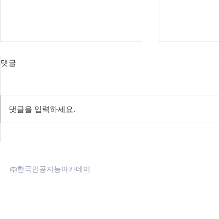
댓글
댓글을 입력하세요.
[딥봇] ChatGPT 엔진이 적용
[모집중] Ch
된 딥러닝 음성 챗봇 런칭
연어처리
㈜한국인공지능아카데미