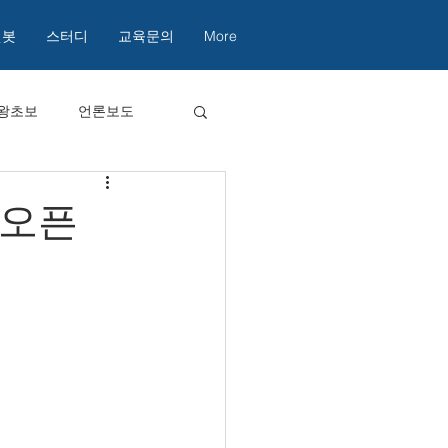
챗봇
스터디
교육문의
More
왕초보
언론보도
 오픈