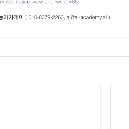
e.kr/intro_notice_view.php?wr_id=85
능아카데미
 ( 010-8079-2260, ai@ai-academy.ai )