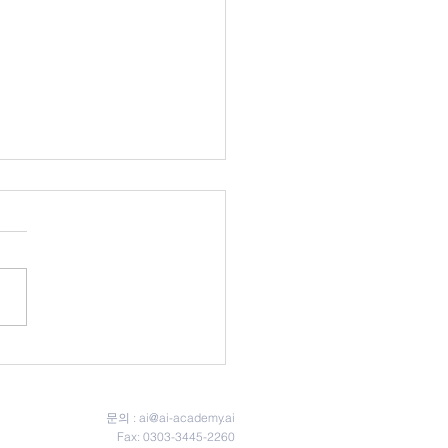
기) 제4회 인공지능 챗봇톤
께 만드는 딥러닝 챗봇> -
)한국인공지능아카데미
문의 :
ai@ai-academy.ai
Fax: 0303-3445-2260