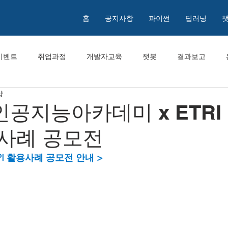
홈
공지사항
파이썬
딥러닝
이벤트
취업과정
개발자교육
챗봇
결과보고
량
인공지능아카데미 x ETRI
용사례 공모전
 API 활용사례 공모전 안내 >