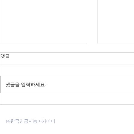
댓글
댓글을 입력하세요.
[2차] 언어모델 실용강의 -
[딥봇] Cha
2023.03.28~04.08
된 딥러닝 
㈜한국인공지능아카데미