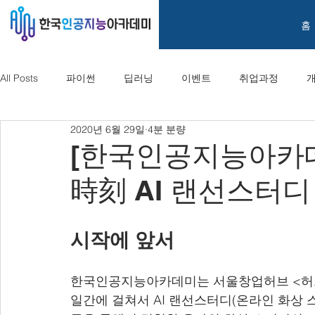
홈
All Posts
파이썬
딥러닝
이벤트
취업과정
2020년 6월 29일
4분 분량
[한국인공지능아카데
時刻 AI 랜선스터디 1차
시작에 앞서
한국인공지능아카데미는 서울창업허브 <허브아
일간에 걸쳐서 AI 랜선스터디(온라인 화상