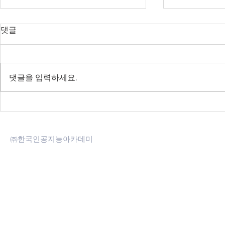
댓글
댓글을 입력하세요.
[2차] 언어모델 실용강의 -
[딥봇] Cha
2023.03.28~04.08
된 딥러닝 
㈜한국인공지능아카데미